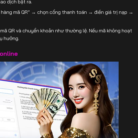
ao dịch bật ra.
 hàng mã QR” → chọn cổng thanh toán → điền giá trị nạp →
 mã QR và chuyển khoản như thường lệ. Nếu mã không hoạt
hụ hưởng.
online