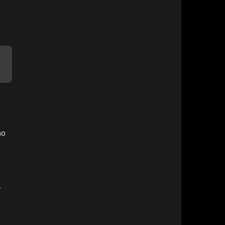
ào
.
g