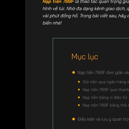
Nạp tiền 789F
là thao tác quan trọng gi
hĩnh về túi. Nhờ đa dạng kênh giao dịch,
vài phút đồng hồ. Trong bài viết sau, hãy
biến nhé!
Mục lục
Nạp tiền 789F đơn giản và
Gửi tiền qua ngân hàng
Nạp tiền 789F qua thanh
Nạp tiền bằng ví điện tử
Nạp tiền 789F bằng thẻ 
Điều kiện và lưu ý quan tr