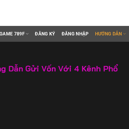
GAME 789F
ĐĂNG KÝ
ĐĂNG NHẬP
HƯỚNG DẪN
g Dẫn Gửi Vốn Với 4 Kênh Phổ