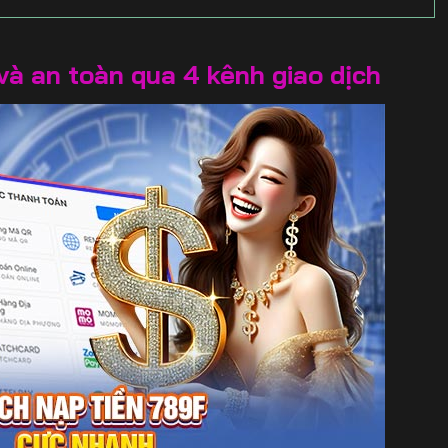
và an toàn qua 4 kênh giao dịch