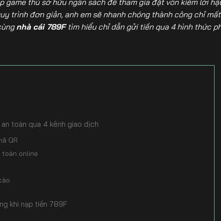
úp game thủ sở hữu ngân sách để tham gia đặt vốn kiếm lời hậ
 quy trình đơn giản, anh em sẽ nhanh chóng thành công chỉ mất
 cùng
nhà cái 789F
tìm hiểu chỉ dẫn gửi tiền qua 4 hình thức p
 an toàn qua 4 kênh giao dịch
 mã QR
 toán online
cào
ọng khi nạp tiền 789F