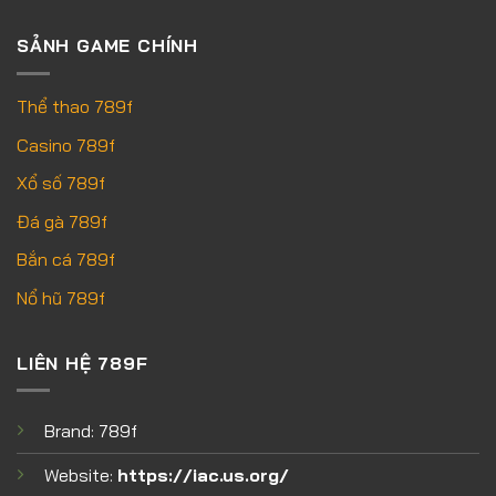
SẢNH GAME CHÍNH
Thể thao 789f
Casino 789f
Xổ số 789f
Đá gà 789f
Bắn cá 789f
Nổ hũ 789f
LIÊN HỆ 789F
Brand:
789f
Website:
https://iac.us.org/