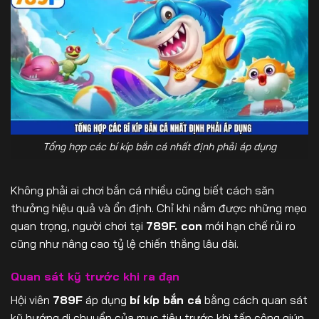
Tổng hợp các bí kíp bắn cá nhất định phải áp dụng
Không phải ai chơi bắn cá nhiều cũng biết cách săn
thưởng hiệu quả và ổn định. Chỉ khi nắm được những mẹo
quan trọng, người chơi tại
789F. con
mới hạn chế rủi ro
cũng như nâng cao tỷ lệ chiến thắng lâu dài.
Quan sát kỹ trước khi ra đạn
Hội viên
789F
áp dụng
bí kíp bắn cá
bằng cách quan sát
kỹ hướng di chuyển của mục tiêu trước khi tấn công giúp