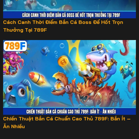
Cách Canh Thời Điểm Bắn Cá Boss Để Hốt Trọn
Thưởng Tại 789F
Chiến Thuật Bắn Cá Chuẩn Cao Thủ 789F: Bắn Ít –
Ăn Nhiều