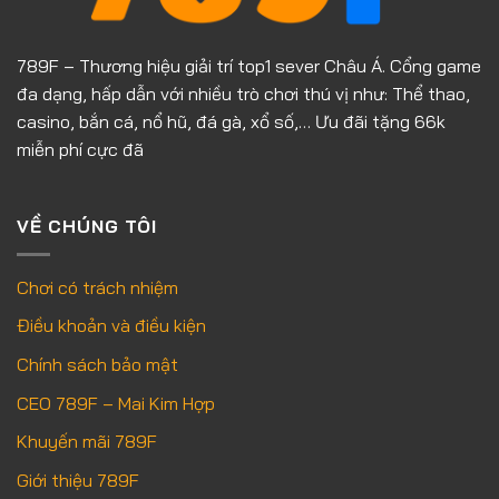
Cấp
Tại
789F
789F – Thương hiệu giải trí top1 sever Châu Á. Cổng game
đa dạng, hấp dẫn với nhiều trò chơi thú vị như: Thể thao,
casino, bắn cá, nổ hũ, đá gà, xổ số,… Ưu đãi tặng 66k
miễn phí cực đã
VỀ CHÚNG TÔI
Chơi có trách nhiệm
Điều khoản và điều kiện
Chính sách bảo mật
CEO 789F – Mai Kim Hợp
Khuyến mãi 789F
Giới thiệu 789F