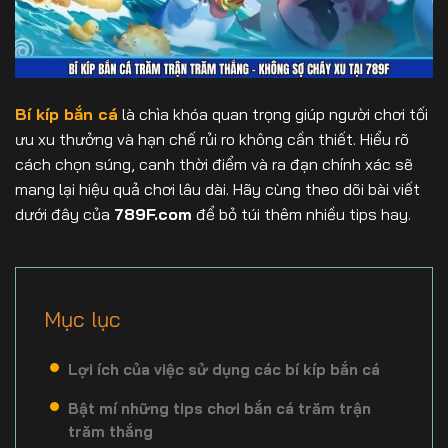
Bí kíp bắn cá
là chìa khóa quan trọng giúp người chơi tối
ưu xu thưởng và hạn chế rủi ro không cần thiết. Hiểu rõ
cách chọn súng, canh thời điểm và ra đạn chính xác sẽ
mang lại hiệu quả chơi lâu dài. Hãy cùng theo dõi bài viết
dưới đây của
789F.com
để bỏ túi thêm nhiều tips hay.
Mục lục
Lợi ích của việc sử dụng các bí kíp bắn cá
Bật mí những tips chơi bắn cá trăm trận
trăm thắng