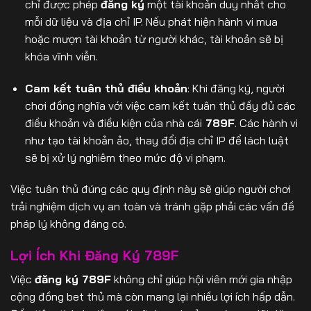
chỉ được phép
đăng ký
một tài khoản duy nhất cho
mỗi dữ liệu và địa chỉ IP. Nếu phát hiện hành vi mua
hoặc mượn tài khoản từ người khác, tài khoản sẽ bị
khóa vĩnh viễn.
Cam kết tuân thủ điều khoản
: Khi đăng ký, người
chơi đồng nghĩa với việc cam kết tuân thủ đầy đủ các
điều khoản và điều kiện của nhà cái
789F
. Các hành vi
như tạo tài khoản ảo, thay đổi địa chỉ IP để lách luật
sẽ bị xử lý nghiêm theo mức độ vi phạm.
Việc tuân thủ đúng các quy định này sẽ giúp người chơi
trải nghiệm dịch vụ an toàn và tránh gặp phải các vấn đề
pháp lý không đáng có.
Lợi Ích Khi Đăng Ký 789F
Việc
đăng ký
789F
không chỉ giúp hội viên mới gia nhập
cộng đồng bet thủ mà còn mang lại nhiều lợi ích hấp dẫn.