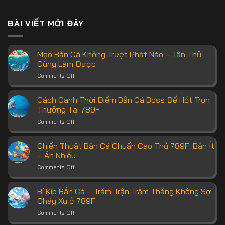
BÀI VIẾT MỚI ĐÂY
Mẹo Bắn Cá Không Trượt Phát Nào – Tân Thủ
Cũng Làm Được
on
Comments Off
Mẹo
Bắn
Cách Canh Thời Điểm Bắn Cá Boss Để Hốt Trọn
Cá
Thưởng Tại 789F
Không
Trượt
on
Comments Off
Phát
Cách
Nào
Canh
–
Chiến Thuật Bắn Cá Chuẩn Cao Thủ 789F: Bắn Ít
Thời
Tân
– Ăn Nhiều
Điểm
Thủ
Bắn
on
Comments Off
Cũng
Cá
Chiến
Làm
Boss
Thuật
Được
Để
Bí Kíp Bắn Cá – Trăm Trận Trăm Thắng Không Sợ
Bắn
Hốt
Cháy Xu ở 789F
Cá
Trọn
Chuẩn
on
Comments Off
Thưởng
Cao
Bí
Tại