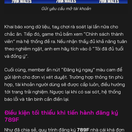
Gửi yêu cầu mở tài khoản
Khai báo xong dữ liệu, tay chơi rà soát lại lần nữa cho
chắc ăn. Tiếp đó, game thủ bấm xem “Chính sách thành
viên” mà hệ thống đề ra. Nếu nhận thấy đủ khả năng tuân
theo nghiêm ngặt, anh em hãy tích vào ô “Tôi đã đủ tuổi
và đồng ý”.
Cuối cùng, member ấn nút “Đăng ký ngay” màu cam để
gửi lệnh cho đơn vị xét duyệt. Trường hợp thông tin phù
hợp, tài khoản người dùng sẽ được cấp luôn, điều hướng
tới trang trải nghiệm. Ngược lại khi có sai sót, hệ thống
báo lỗi và tân binh cần điền lại.
Điều kiện tối thiểu khi tiến hành đăng ký
789F
Như đã chia sẻ, quy trình đăng ký
789F
nhà cái khá đơn