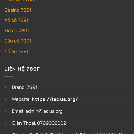
Casino 789f
Xổ số 789f
Đá gà 789f
Bắn cá 789f
Nổ hũ 789f
LIÊN HỆ 789F
Brand:
789f
Website:
https://iac.us.org/
Email: admin@iac.us.org
Điện Thoại: 0789332662