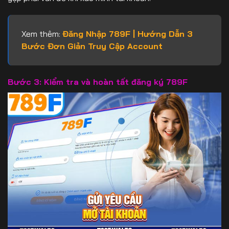
Xem thêm:
Đăng Nhập 789F | Hướng Dẫn 3
Bước Đơn Giản Truy Cập Account
Bước 3: Kiểm tra và hoàn tất đăng ký 789F