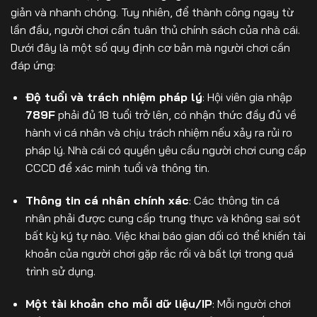
giản và nhanh chóng. Tuy nhiên, để thành công ngay từ
lần đầu, người chơi cần tuân thủ chính sách của nhà cái.
Dưới đây là một số quy định cơ bản mà người chơi cần
đáp ứng:
Độ tuổi và trách nhiệm pháp lý
: Hội viên gia nhập
789F
phải đủ 18 tuổi trở lên, có nhận thức đầy đủ về
hành vi cá nhân và chịu trách nhiệm nếu xảy ra rủi ro
pháp lý. Nhà cái có quyền yêu cầu người chơi cung cấp
CCCD để xác minh tuổi và thông tin.
Thông tin cá nhân chính xác
: Các thông tin cá
nhân phải được cung cấp trung thực và không sai sót
bất kỳ ký tự nào. Việc khai báo gian dối có thể khiến tài
khoản của người chơi gặp rắc rối và bất lợi trong quá
trình sử dụng.
Một tài khoản cho mỗi dữ liệu/IP
: Mỗi người chơi