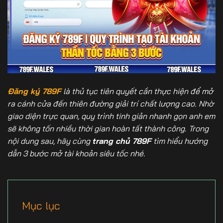
Đăng ký 789F
là thủ tục tiên quyết cần thực hiện để mở
ra cánh cửa đến thiên đường giải trí chất lượng cao. Nhờ
giao diện trực quan, quy trình tinh giản nhanh gọn anh em
sẽ không tốn nhiều thời gian hoàn tất thành công. Trong
nội dung sau, hãy cùng
trang chủ 789F
tìm hiểu hướng
dẫn 3 bước mở tài khoản siêu tốc nhé.
Mục lục