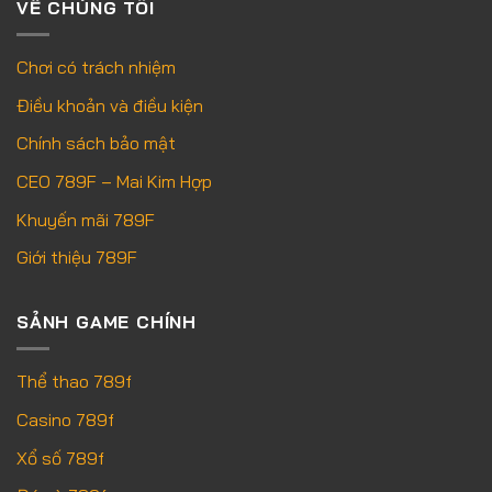
VỀ CHÚNG TÔI
Chơi có trách nhiệm
Điều khoản và điều kiện
Chính sách bảo mật
CEO 789F – Mai Kim Hợp
Khuyến mãi 789F
Giới thiệu 789F
SẢNH GAME CHÍNH
Thể thao 789f
Casino 789f
Xổ số 789f