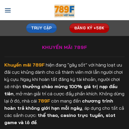
Skip
to
content
TRUY CẬP
ĐĂNG KÝ +58K
KHUYẾN MÃI 789F
Khuyến mãi 789F
hiện đang “gây sốt” với hàng loạt ưu
đãi cực khủng dành cho cả thành viên mới lẫn người chơi
kỳ cựu. Ngay khi hoàn tất đăng ký tài khoản, người chơi
sẽ nhận
thưởng chào mừng 100% giá trị nạp đầu
tiên
, mở màn giải trí cá cược đầy phấn khích. Không dừng
lại ở đó, nhà cái
789F
còn mang đến
chương trình
hoàn trả không giới hạn mỗi ngày
, áp dụng cho tất cả
các sảnh cược:
thể thao, casino trực tuyến, slot
game và lô đề
.