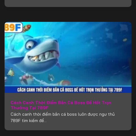
Cách Canh Thời Điểm Bắn Cá Boss Để Hốt Trọn
Thưởng Tại 789F
Cách canh thời điểm bắn cá boss luôn được ngư thủ
789F tìm kiếm để...