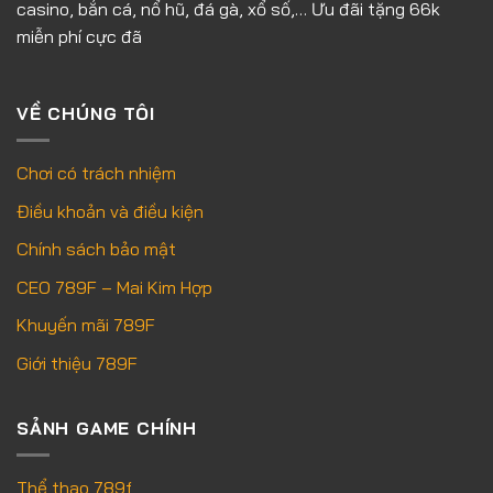
casino, bắn cá, nổ hũ, đá gà, xổ số,… Ưu đãi tặng 66k
miễn phí cực đã
VỀ CHÚNG TÔI
Chơi có trách nhiệm
Điều khoản và điều kiện
Chính sách bảo mật
CEO 789F – Mai Kim Hợp
Khuyến mãi 789F
Giới thiệu 789F
SẢNH GAME CHÍNH
Thể thao 789f