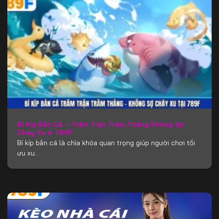
Bí Kíp Bắn Cá – Trăm Trận Trăm Thắng Không Sợ
Cháy Xu ở 789F
Bí kíp bắn cá là chìa khóa quan trọng giúp người chơi tối
ưu xu...