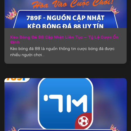
Kèo Bóng Đá 88 Cập Nhật Liên Tục – Tỷ Lệ Cược Ổn
Định
Kèo bóng đá 88 là nguồn thông tin cược bóng đá được
nhiều người chơi...