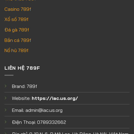
Casino 789f
Xổ số 789f
Đá gà 789f
Bắn cá 789f
Nổ hũ 789f
LIÊN HỆ 789F
Brand:
789f
Website:
https://iac.us.org/
Email: admin@iac.us.org
Điện Thoại: 0789332662