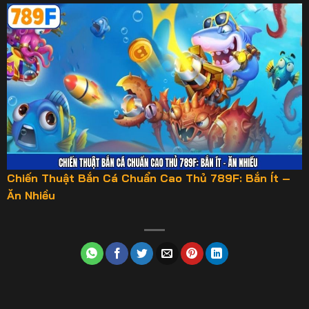
Chiến Thuật Bắn Cá Chuẩn Cao Thủ 789F: Bắn Ít –
Ăn Nhiều