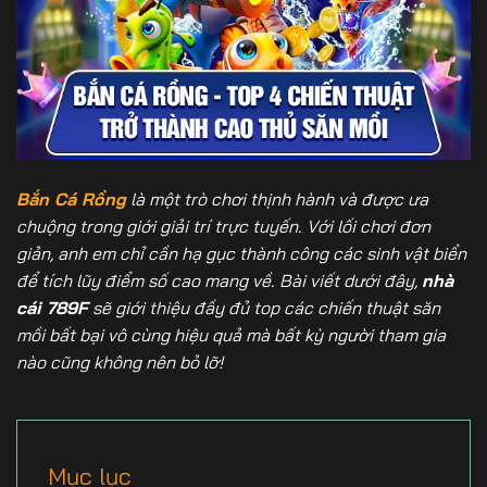
Bắn Cá Rồng
là một trò chơi thịnh hành và được ưa
chuộng trong giới giải trí trực tuyến. Với lối chơi đơn
giản, anh em chỉ cần hạ gục thành công các sinh vật biển
để tích lũy điểm số cao mang về. Bài viết dưới đây,
nhà
cái 789F
sẽ giới thiệu đầy đủ top các chiến thuật săn
mồi bất bại vô cùng hiệu quả mà bất kỳ người tham gia
nào cũng không nên bỏ lỡ!
Mục lục