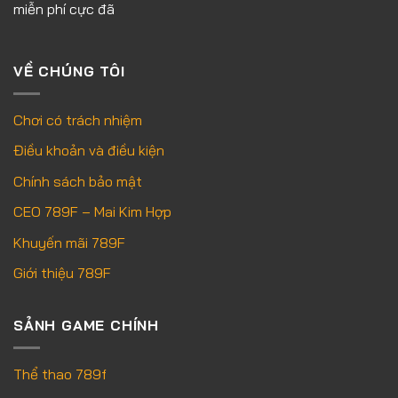
miễn phí cực đã
VỀ CHÚNG TÔI
Chơi có trách nhiệm
Điều khoản và điều kiện
Chính sách bảo mật
CEO 789F – Mai Kim Hợp
Khuyến mãi 789F
Giới thiệu 789F
SẢNH GAME CHÍNH
Thể thao 789f