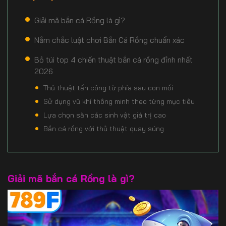
Giải mã bắn cá Rồng là gì?
Nắm chắc luật chơi Bắn Cá Rồng chuẩn xác
Bỏ túi top 4 chiến thuật bắn cá rồng đỉnh nhất
2026
Thủ thuật tấn công từ phía sau con mồi
Sử dụng vũ khí thông minh theo từng mục tiêu
Lựa chọn săn các sinh vật giá trị cao
Bắn cá rồng với thủ thuật quay súng
Giải mã bắn cá Rồng là gì?