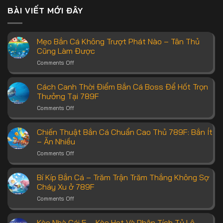
BÀI VIẾT MỚI ĐÂY
Mẹo Bắn Cá Không Trượt Phát Nào – Tân Thủ
Cũng Làm Được
on
Comments Off
Mẹo
Bắn
Cách Canh Thời Điểm Bắn Cá Boss Để Hốt Trọn
Cá
Thưởng Tại 789F
Không
Trượt
on
Comments Off
Phát
Cách
Nào
Canh
–
Chiến Thuật Bắn Cá Chuẩn Cao Thủ 789F: Bắn Ít
Thời
Tân
– Ăn Nhiều
Điểm
Thủ
Bắn
on
Comments Off
Cũng
Cá
Chiến
Làm
Boss
Thuật
Được
Để
Bí Kíp Bắn Cá – Trăm Trận Trăm Thắng Không Sợ
Bắn
Hốt
Cháy Xu ở 789F
Cá
Trọn
Chuẩn
on
Comments Off
Thưởng
Cao
Bí
Tại
Thủ
Kíp
789F
789F:
Kèo Nhà Cái 5 – Kèo Hot Và Phân Tích Tỷ Lệ