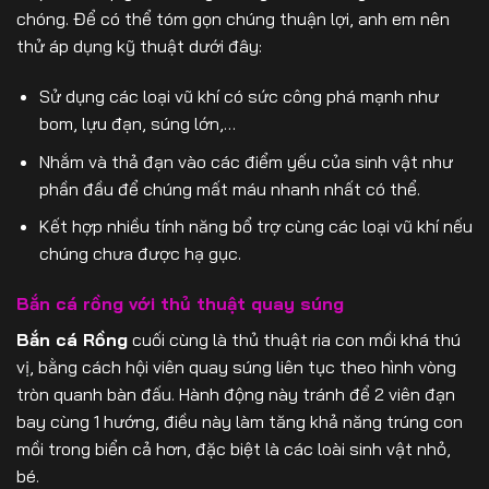
chóng. Để có thể tóm gọn chúng thuận lợi, anh em nên
thử áp dụng kỹ thuật dưới đây:
Sử dụng các loại vũ khí có sức công phá mạnh như
bom, lựu đạn, súng lớn,…
Nhắm và thả đạn vào các điểm yếu của sinh vật như
phần đầu để chúng mất máu nhanh nhất có thể.
Kết hợp nhiều tính năng bổ trợ cùng các loại vũ khí nếu
chúng chưa được hạ gục.
Bắn cá rồng với thủ thuật quay súng
Bắn cá Rồng
cuối cùng là thủ thuật ria con mồi khá thú
vị, bằng cách hội viên quay súng liên tục theo hình vòng
tròn quanh bàn đấu. Hành động này tránh để 2 viên đạn
bay cùng 1 hướng, điều này làm tăng khả năng trúng con
mồi trong biển cả hơn, đặc biệt là các loài sinh vật nhỏ,
bé.